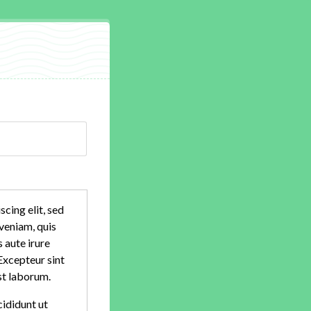
cing elit, sed
veniam, quis
 aute irure
 Excepteur sint
est laborum.
cididunt ut