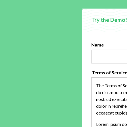
Name
Terms of Servic
The Terms of Ser
do eiusmod temp
nostrud exercita
dolor in reprehe
occaecat cupidat
Lorem ipsum dolo